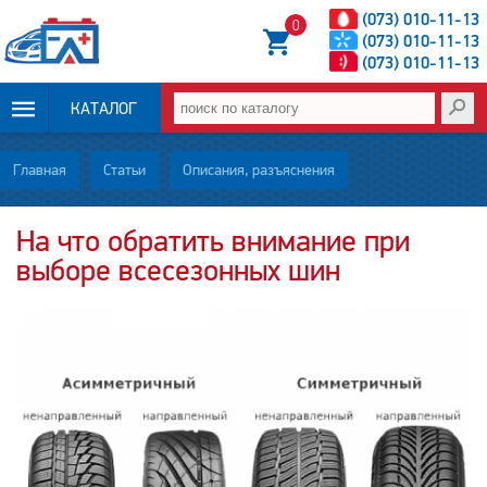
(073) 010-11-13
0
(073) 010-11-13
(073) 010-11-13
КАТАЛОГ
ОПЛАТА И
Главная
Статьи
Описания, разъяснения
ДОСТАВКА
На что обратить внимание при
выборе всесезонных шин
НОВОСТИ
СТАТЬИ
О НАС
КОНТАКТЫ