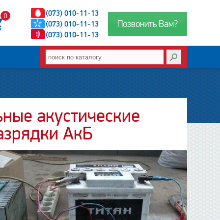
(073) 010-11-13
0
Позвонить Вам?
(073) 010-11-13
(073) 010-11-13
ьные акустические
азрядки АкБ