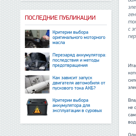
эле
ге
ПОСЛЕДНИЕ ПУБЛИКАЦИИ
ток
с 
Критерии выбора
пер
оригинального моторного
масла
Перезаряд аккумулятора:
последствия и методы
предотвращения
Ита
кот
Как зависит запуск
сил
двигателя автомобиля от
эле
пускового тока АКБ?
Вла
Критерии выбора
аккумулятора для
не 
эксплуатации в суровых
сам
условиях
вод
Одн