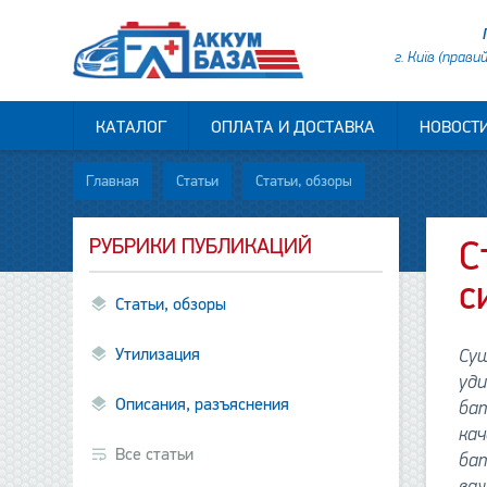
г. Київ (прави
КАТАЛОГ
ОПЛАТА И ДОСТАВКА
НОВОСТ
Главная
Статьи
Статьи, обзоры
РУБРИКИ ПУБЛИКАЦИЙ
С
с
Статьи, обзоры
Утилизация
Су
уди
Описания, разъяснения
ба
кач
Все статьи
бат
важ