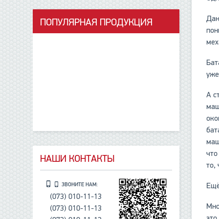
Дан
ПОПУЛЯРНАЯ ПРОДУКЦИЯ
пон
данные отсутствуют
мех
Бат
уже
А с
маш
око
бат
маш
что
НАШИ КОНТАКТЫ
то,
Ещё
ЗВОНИТЕ НАМ:
(073) 010-11-13
Мно
(073) 010-11-13
это