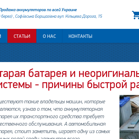
Продажа аккумуляторов по всей Украине
й берег) , Софіївська Борщагівка вул. Кільцева Дорога, 15
И
СТАТЬИ
О НАС
КОНТАКТЫ
тарая батарея и неоригинал
истемы - причины быстрой р
ществуют такие владельцы машин, которые
вляются, узнав о том, что аккумуляторная
тарея их транспортного средства требует
ественного обслуживания. А автомобильная
арея, стоит заметить, играет одну из самых
ных ролей среди элементов всего