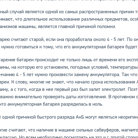
ный случай является одной из самых распространенных причин то
имают, что длительное использование различных предметов, особ
анизмов машины, является главной причиной поломки.
арею считают старой, если она проработала около 4 - 5 лет. По
 нужно готовиться к тому, что его аккумуляторная батарея будет
тарение батареи происходит не только лишь от времени его эксп
ины, на которую его установили, погодных условий, температуры 
нчанию 4 - 5 лет нужно произвести замену аккумулятора. Так что
ареи. К слову, многие не знают, что начало срока использования
ину, а с того, когда в нее первый раз был залит электролит. П
 важно внимательно проверять даты изготовления. В противном 
 что аккумуляторная батарея разрядилась в ноль.
 одной причиной быстрого разряда АкБ могут являться неоригин
гие считают, что наличие в машине сильных сабвуферов, магнито
 классно. Но всем необходимо посмотреть на это и с другой сто