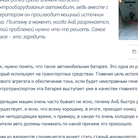
ктрооборудования автомобиля, ведь вместе с
нератором он производит мощный источник
а. Поэтому в момент, когда АкБ разряжается,
этой проблемой нужно что-то решать. Самое
вое - это зарядить.
к, нужно понять, что такое автомобильная батарея. Это одна из
орый используют на транспортных средствах. Главная цель испо
ового агрегата и обеспечение тока, если будет неисправным гене
ктротранспортом эта батарея выступает уже в качестве главного 
дельцам машин очень часто бывает не ясно, почему АкБ быстро р
существует, и ясно, что всему хорошему, в итоге, приходит коне
ое неподходящее время, к примеру, в какую-то очень холодную н
ители авто должны понимать по какой причине это произошло.
им из вариантов случившегося может стать старый аккумулятор.