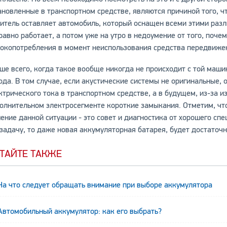
ановленные в транспортном средстве, являются причиной того, чт
итель оставляет автомобиль, который оснащен всеми этими разл
равно работает, а потом уже на утро в недоумение от того, почем
токопотребления в момент неиспользования средства передвиже
ше всего, когда такое вообще никогда не происходит с той маш
ода. В том случае, если акустические системы не оригинальные,
ктрического тока в транспортном средстве, а в будущем, из-за и
олнительном электросегменте короткие замыкания. Отметим, что
ение данной ситуации - это совет и диагностика от хорошего сп
 задачу, то даже новая аккумуляторная батарея, будет достаточ
ТАЙТЕ ТАКЖЕ
На что следует обращать внимание при выборе аккумулятора
Автомобильный аккумулятор: как его выбрать?