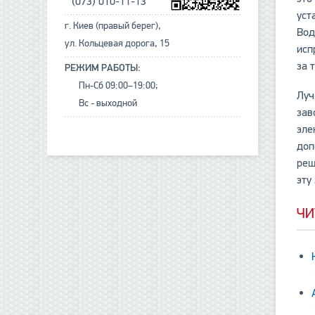
(073) 010-11-13
уст
г. Киев (правый берег),
Вод
ул. Кольцевая дорога, 15
исп
за 
РЕЖИМ РАБОТЫ:
Пн-Сб 09:00–19:00;
Луч
Вс - выходной
зав
эле
доп
реш
эту
ЧИ