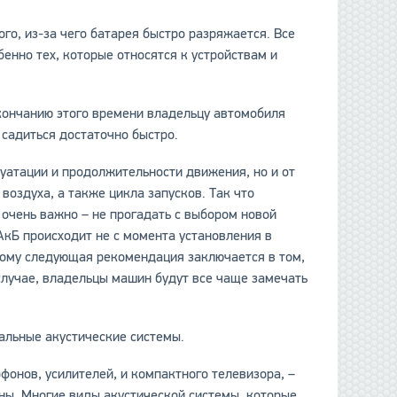
го, из-за чего батарея быстро разряжается. Все
енно тех, которые относятся к устройствам и
данные отсутствуют
 окончанию этого времени владельцу автомобиля
 садиться достаточно быстро.
луатации и продолжительности движения, но и от
воздуха, а также цикла запусков. Так что
 очень важно – не прогадать с выбором новой
 АкБ происходит не с момента установления в
оэтому следующая рекомендация заключается в том,
случае, владельцы машин будут все чаще замечать
альные акустические системы.
фонов, усилителей, и компактного телевизора, –
роны. Многие виды акустической системы, которые