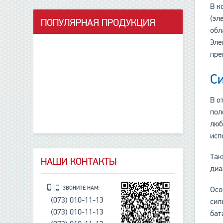
В к
(эл
ПОПУЛЯРНАЯ ПРОДУКЦИЯ
обл
данные отсутствуют
Эле
пре
С
В о
пол
люб
исп
Так
НАШИ КОНТАКТЫ
диа
ЗВОНИТЕ НАМ:
Осо
(073) 010-11-13
сил
(073) 010-11-13
бат