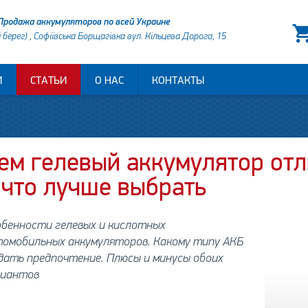
Продажа аккумуляторов по всей Украине
й берег) , Софіївська Борщагівка вул. Кільцева Дорога, 15
И
СТАТЬИ
О НАС
КОНТАКТЫ
ем гелевый аккумулятор отл
 что лучше выбрать
обенности гелевых и кислотных
томобильных аккумуляторов. Какому типу АКБ
дать предпочтение. Плюсы и минусы обоих
риантов