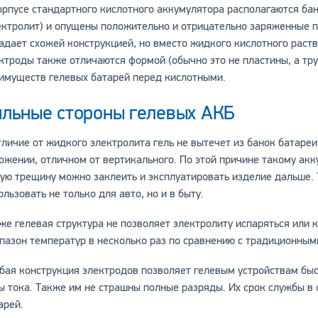
орпусе стандартного кислотного аккумулятора располагаются бан
ектролит) и опущены положительно и отрицательно заряженные п
адает схожей конструкцией, но вместо жидкого кислотного раств
ктроды также отличаются формой (обычно это не пластины, а тру
имуществ гелевых батарей перед кислотными.
ильные стороны гелевых АКБ
тличие от жидкого электролита гель не вытечет из банок батареи
ожении, отличном от вертикального. По этой причине такому ак
ую трещину можно заклеить и эксплуатировать изделие дальше.
ользовать не только для авто, но и в быту.
же гелевая структура не позволяет электролиту испаряться или 
пазон температур в несколько раз по сравнению с традиционны
бая конструкция электродов позволяет гелевым устройствам бы
ы тока. Также им не страшны полные разряды. Их срок службы в 
арей.