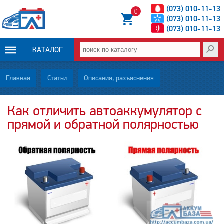
(073) 010-11-13
0
(073) 010-11-13
(073) 010-11-13
КАТАЛОГ
ОПЛАТА И
Главная
Статьи
Описания, разъяснения
ДОСТАВКА
Как отличить автоаккумулятор с
прямой и обратной полярностью
НОВОСТИ
СТАТЬИ
О НАС
КОНТАКТЫ