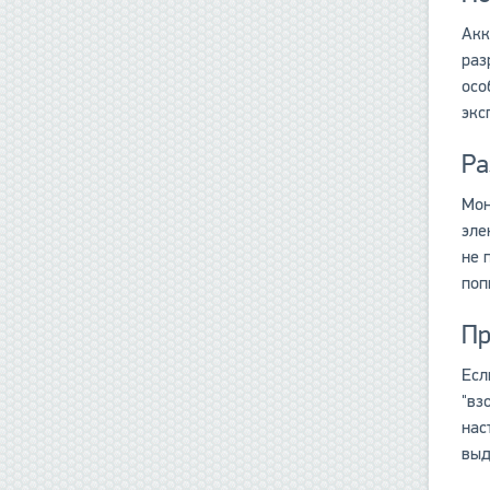
Акк
раз
осо
экс
Ра
Мон
эле
не 
поп
Пр
Есл
"вз
нас
выд