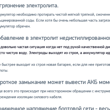
грязнение электролита.
умулятор необходимо протирать чистой мягкой тряпкой, смоченн
ьцинированной соды. Если хотя бы очень небольшая часть загря
умулятор обречен.
бавление в электролит недистиллированно
 довольно частая ситуация когда нет под рукой качественной д
сто чистую воду. Электроды выходят из строя, а аккумулятор и
 быстрее выходит из строя новая батарея, если для нее пригото
лоты.
роткое замыкание может вывести АКБ мом
е всего это происходит при неосторожном обращении с инструме
реждения изоляции силового кабеля.
ниженное напряжение бортовой сети - весь