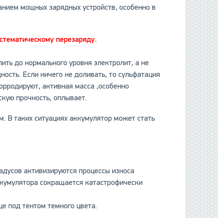
анием мощных зарядных устройств, особенно в
данные отсутствуют
истематическому перезаряду.
лить до нормального уровня электролит, а не
ность. Если ничего не доливать, то сульфатация
орродируют, активная масса ,особенно
скую прочность, оплывает.
м. В таких ситуациях аккумулятор может стать
адусов активизируются процессы износа
аккумулятора сокращается катастрофически
це под тентом темного цвета.