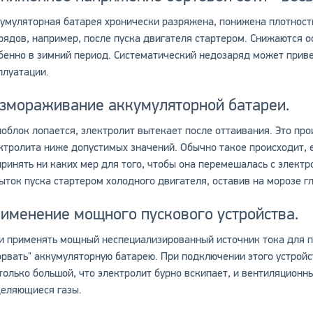
умуляторная батарея хронически разряжена, понижена плотност
рядов, например, после пуска двигателя стартером. Снижаются 
бенно в зимний период. Систематический недозаряд может прив
плуатации.
змораживание аккумуляторной батареи.
облок лопается, электролит вытекает после оттаивания. Это пр
ктролита ниже допустимых значений. Обычно такое происходит, 
принять ни каких мер для того, чтобы она перемешалась с элект
ыток пуска стартером холодного двигателя, оставив на морозе 
именение мощного пускового устройства.
и применять мощный неспециализированный источник тока для п
орвать" аккумуляторную батарею. При подключении этого устройс
только большой, что электролит бурно вскипает, и вентиляционны
еляющиеся газы.