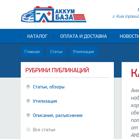
г. Київ (прави
КАТАЛОГ
ОПЛАТА И ДОСТАВКА
НОВОСТ
Главная
Статьи
Утилизация
РУБРИКИ ПУБЛИКАЦИЙ
К
Статьи, обзоры
Акк
на
Утилизация
хо
об
Описания, разъяснения
по
от 
Все статьи
АКБ