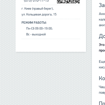
(073) 010-11-13
За
г. Киев (правый берег),
Акк
ул. Кольцевая дорога, 15
кал
РЕЖИМ РАБОТЫ:
акк
Пн-Сб 09:00–19:00;
Вс - выходной
До
Это
про
Еще
кис
Ко
Чащ
пов
По