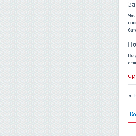
За
Час
про
бат
По
По 
есл
ЧИ
Ко