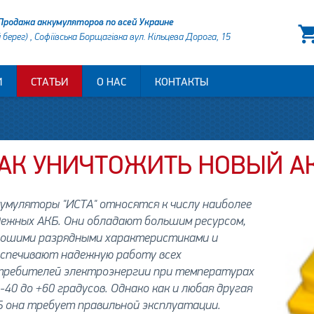
Продажа аккумуляторов по всей Украине
й берег) , Софіївська Борщагівка вул. Кільцева Дорога, 15
И
СТАТЬИ
О НАС
КОНТАКТЫ
АК УНИЧТОЖИТЬ НОВЫЙ А
умуляторы "ИСТА" относятся к числу наиболее
дежных АКБ. Они обладают большим ресурсом,
рошими разрядными характеристиками и
еспечивают надежную работу всех
требителей электроэнергии при температурах
-40 до +60 градусов. Однако как и любая другая
 она требует правильной эксплуатации.