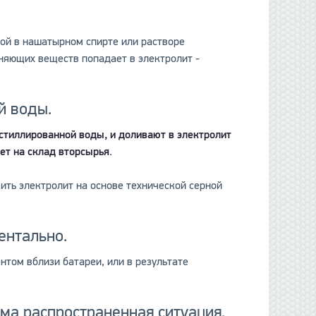
ой в нашатырном спирте или растворе
зняющих веществ попадает в электролит -
й воды.
истиллированной воды, и доливают в электролит
дет на склад вторсырья.
вить электролит на основе технической серной
ентально.
нтом вблизи батареи, или в результате
ма распространенная ситуация.