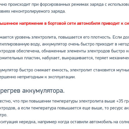
чно происходит при форсированных режимах заряда с использов
овиях неконтролируемого заряда.
ышенное напряжение в бортовой сети автомобиля приводит к с
жается уровень электролита, повышается его плотность. Если до
тиллированную воду, аккумулятор очень быстро приходит в негод
ктродов обеспечена, обнаженные элементы электродов быстро к
ожительных пластин, набухает, выкрашивается, теряет механиче
умулятор быстро снижает емкость, электролит становится мутны
ершенно непригодным к эксплуатации.
регрев аккумулятора.
естно, что при повышении температуры электролита выше +35 гр
ктродов, а если температура повышается еще выше, то ресурс 
тро.
 ситуация нередка, например когда оставили автомобиль на солн