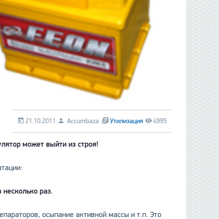
21.10.2011
Accumbaza
Утилизация
4995
улятор может выйти из строя!
атации:
 несколько раз.
епараторов, осыпание активной массы и т.п. Это