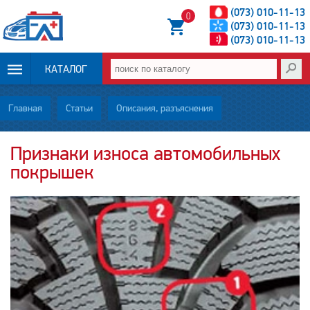
(073) 010-11-13
0
(073) 010-11-13
(073) 010-11-13
КАТАЛОГ
ОПЛАТА И
Главная
Статьи
Описания, разъяснения
ДОСТАВКА
Признаки износа автомобильных
покрышек
НОВОСТИ
СТАТЬИ
О НАС
КОНТАКТЫ