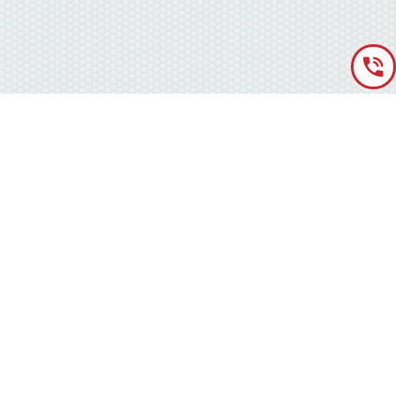
«Аккумуляторная База» © 2012 – 2022
г. Киев
(правый берег) ,
ул. Кольцевая дорога, 15