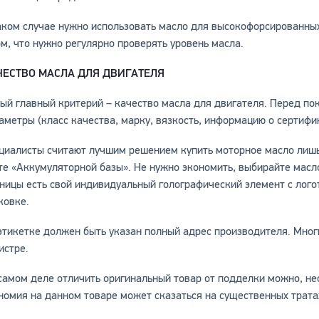
аком случае нужно использовать масло для высокофорсированных
ом, что нужно регулярно проверять уровень масла.
ЧЕСТВО МАСЛА ДЛЯ ДВИГАТЕЛЯ
ый главный критерий – качество масла для двигателя. Перед по
аметры (класс качества, марку, вязкость, информацию о сертифик
циалисты считают лучшим решением купить моторное масло лишь
те «Аккумуляторной базы». Не нужно экономить, выбирайте масл
ницы есть свой индивидуальный голографический элемент с логот
ковке.
этикетке должен быть указан полный адрес производителя. Мног
истре.
самом деле отличить оригинальный товар от подделки можно, н
номия на данном товаре может сказаться на существенных трата