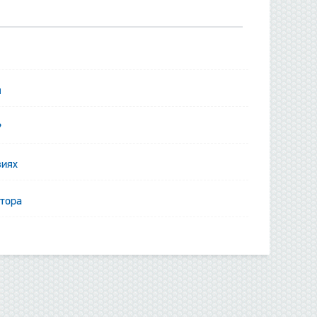
я
?
виях
ятора