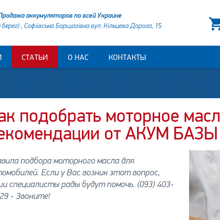
Продажа аккумуляторов по всей Украине
й берег) , Софіївська Борщагівка вул. Кільцева Дорога, 15
И
СТАТЬИ
О НАС
КОНТАКТЫ
ак подобрать моторное масл
екомендации от АКУМ БАЗЫ
авила подбора моторного масла для
омобилей. Если у Вас возник этот вопрос,
и специалисты рады будут помочь. (093) 403-
29 - Звоните!