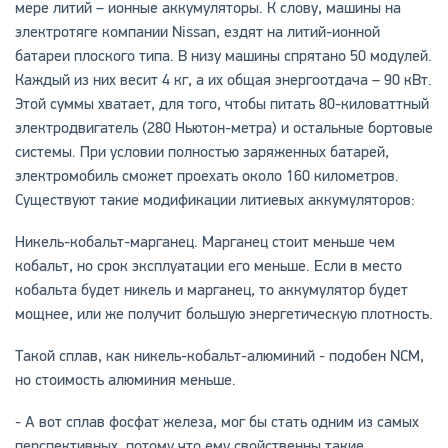
мере литий – ионные аккумуляторы. К слову, машины на
электротяге компании Nissan, ездят на литий-ионной
батареи плоского типа. В низу машины спрятано 50 модулей.
Каждый из них весит 4 кг, а их общая энергоотдача – 90 кВт.
Этой суммы хватает, для того, чтобы питать 80-киловаттный
электродвигатель (280 Ньютон-метра) и остальные бортовые
системы. При условии полностью заряженных батарей,
электромобиль сможет проехать около 160 километров.
Существуют такие модификации литиевых аккумуляторов:
Никель-кобальт-марганец. Марганец стоит меньше чем
кобальт, но срок эксплуатации его меньше. Если в место
кобальта будет никель и марганец, то аккумулятор будет
мощнее, или же получит большую энергетическую плотность.
Такой сплав, как никель-кобальт-алюминий - подобен NCM,
но стоимость алюминия меньше.
- А вот сплав фосфат железа, мог бы стать одним из самых
перспективных, потому что ему свойственны такие