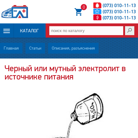
(073) 010-11-13
0
(073) 010-11-13
(073) 010-11-13
КАТАЛОГ
ОПЛАТА И
Главная
Статьи
Описания, разъяснения
ДОСТАВКА
Черный или мутный электролит в
источнике питания
НОВОСТИ
СТАТЬИ
О НАС
КОНТАКТЫ