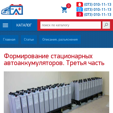
(073) 010-11-13
0
(073) 010-11-13
(073) 010-11-13
КАТАЛОГ
ОПЛАТА И
Главная
Статьи
Описания, разъяснения
ДОСТАВКА
Формирование стационарных
автоаккумуляторов. Третья часть
НОВОСТИ
СТАТЬИ
О НАС
КОНТАКТЫ