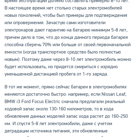
время эксплуатации должно составлять примерно 8-10 лет.
В настоящее время нет столько старых электромобилей
новых поколений, чтобы был примеры для подтверждения
или опровержения. Зачастую сами изготовители
электрокаров дают гарантию на батарею минимум 5-8 лет,
причем дело в том, что до конца данного периода батарея
способна сберечь 70% или больше от своей первоначальной
емкости (когда транспортное средство было полностью
новым). Поэтому даже через 8-10 лет электромобиль можно
будет использовать, но придется смириться с изрядно
уменьшенной дистанцией пробега от 1-го заряда.
В тот же момент, прямо сейчас батареи в электромобилях
меняются достаточно быстро: например, если Nissan Leaf,
BMW i3 Ford Focus Electric сначала предлагали реальный
ходовой запас около 130-160 километров, то в хода
обновления данных моделей запас хода растет до 160-250
км. И спустя 5-8 лет электромобили, даже с учетом
деградации источника питания, эти обновленные