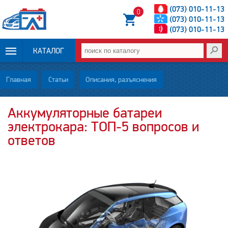
(073) 010-11-13
0
(073) 010-11-13
(073) 010-11-13
КАТАЛОГ
ОПЛАТА И
Главная
Статьи
Описания, разъяснения
ДОСТАВКА
Аккумуляторные батареи
электрокара: ТОП-5 вопросов и
НОВОСТИ
ответов
СТАТЬИ
О НАС
КОНТАКТЫ