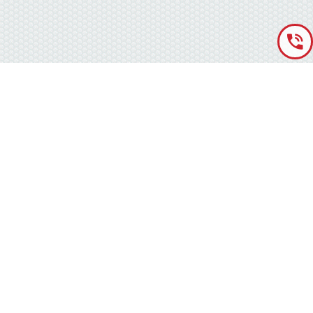
«Аккумуляторная База» © 2012 – 2022
г. Киев
(правый берег) ,
ул. Кольцевая дорога, 15