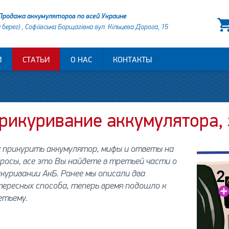
Продажа аккумуляторов по всей Украине
й берег) , Софіївська Борщагівка вул. Кільцева Дорога, 15
И
СТАТЬИ
О НАС
КОНТАКТЫ
рикуривание аккумулятора, з
 прикурить аккумулятор, мифы и ответы на
росы, все это Вы найдете в третьей части о
куривании АкБ. Ранее мы описали два
ересных способа, теперь время подошло к
етьему.