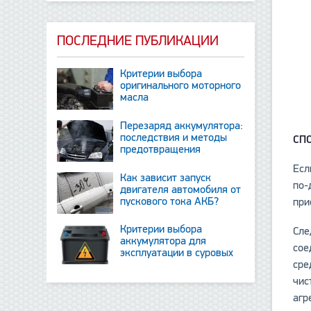
ПОСЛЕДНИЕ ПУБЛИКАЦИИ
Критерии выбора
оригинального моторного
масла
Перезаряд аккумулятора:
последствия и методы
СП
предотвращения
Есл
Как зависит запуск
по-
двигателя автомобиля от
пускового тока АКБ?
при
Критерии выбора
Сле
аккумулятора для
сое
эксплуатации в суровых
сре
условиях
чис
агр