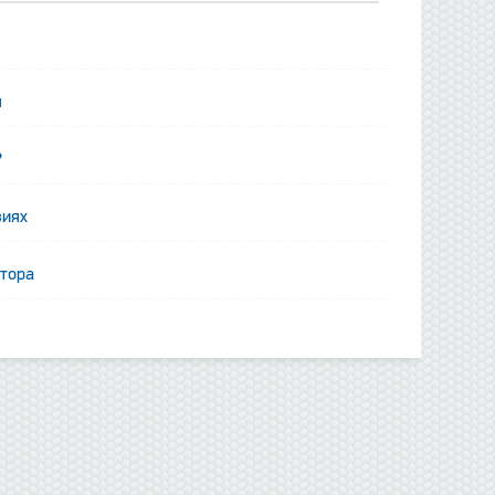
я
?
виях
ятора