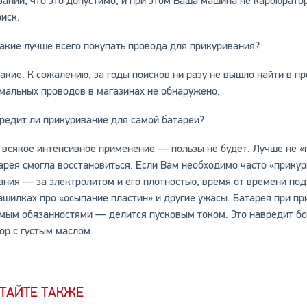
заний, что это допустимо, и при этом Ваша машина не карбюрато
риск.
Какие лучше всего покупать провода для прикуривания?
акие. К сожалению, за годы поисков ни разу не вышло найти в 
мальных проводов в магазинах не обнаружено.
Вредит ли прикуривание для самой батареи?
 всякое интенсивное применение — пользы не будет. Лучше не «п
арея смогла восстановиться. Если Вам необходимо часто «прикур
ания — за электролитом и его плотностью, время от времени под
ашилках про «осыпание пластин» и другие ужасы. Батарея при п
мым обязанностями — делится пусковым током. Это навредит бо
ор с густым маслом.
ТАЙТЕ ТАКЖЕ