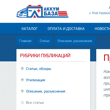
г. Київ (прави
КАТАЛОГ
ОПЛАТА И ДОСТАВКА
НОВОСТ
Главная
Статьи
Описания, разъяснения
РУБРИКИ ПУБЛИКАЦИЙ
П
Статьи, обзоры
Как
воп
Утилизация
при
инт
Описания, разъяснения
тр
Все статьи