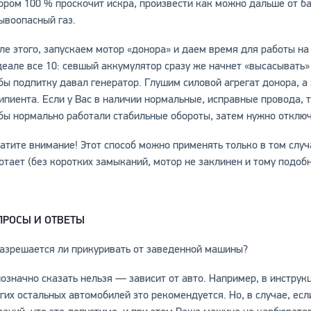
ором 100 % проскочит искра, произвести как можно дальше от б
ывоопасный газ.
ле этого, запускаем мотор «донора» и даем время для работы н
деале все 10: севшый аккумулятор сразу же начнет «высасывать»
бы подпитку давал генератор. Глушим силовой агрегат донора, а
ипиента. Если у Вас в наличии нормальные, исправные провода, т
бы нормально работали стабильные обороты, затем нужно отключ
атите внимание! Этот способ можно применять только в том слу
отает (без коротких замыканий, мотор не заклинен и тому подобн
ПРОСЫ И ОТВЕТЫ
Разрешается ли прикуривать от заведенной машины?
означно сказать нельзя — зависит от авто. Например, в инструкц
гих остальных автомобилей это рекомендуется. Но, в случае, есл