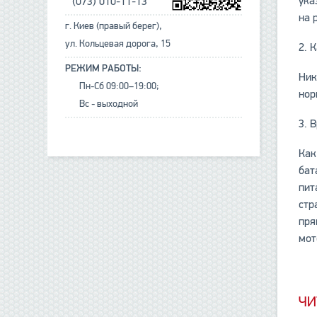
ука
(073) 010-11-13
на 
г. Киев (правый берег),
ул. Кольцевая дорога, 15
2. 
РЕЖИМ РАБОТЫ:
Ник
Пн-Сб 09:00–19:00;
нор
Вс - выходной
3. 
Как
бат
пит
стр
пря
мот
ЧИ