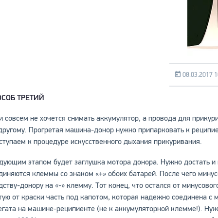
08.03.2017 1
ОСОБ ТРЕТИЙ
и совсем не хочется снимать аккумулятор, а провода для прикури
другому. Прогретая машина-донор нужно припарковать к реципиент
ступаем к процедуре искусственного дыхания прикуривания.
дующим этапом будет заглушка мотора донора. Нужно достать и 
диняются клеммы со знаком «+» обоих батарей. После чего мину
дству-донору на «-» клемму. Тот конец, что остался от минусово
тую от краски часть под капотом, которая надежно соединена с м
егата на машине-реципиенте (не к аккумуляторной клемме!). Ну