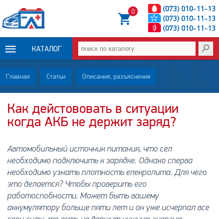
(073) 010-11-13
0
(073) 010-11-13
(073) 010-11-13
КАТАЛОГ
ОПЛАТА И
Главная
Статьи
Описания, разъяснения
ДОСТАВКА
Как дейстововать в ситуации
когда АКБ не держит заряд?
НОВОСТИ
СТАТЬИ
Автомобильный источник питания, что сел
необходимо подключить к зарядке. Однако сперва
О НАС
необходимо узнать плотность елекролита. Для чего
это делается? Чтобы проверить его
КОНТАКТЫ
работоспобности. Может быть вашему
аккумулятору больше пяти лет и он уже исчерпал все