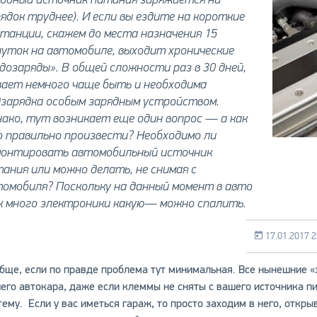
ядок труднее). И если вы ездите на короткие
танции, скажем до места назначения 15
уток на автомобиле, выходит хронические
дозаряды». В общей сложности раз в 30 дней,
вает немного чаще быть и необходима
дзарядка особым зарядным устройством.
ако, тут возникает еще один вопрос — а как
 правильно произвести? Необходимо ли
монтировать автомобильный источник
ания или можно делать, не снимая с
омобиля? Поскольку на данный момент в авто
к много электроники какую— можно спалить.
17.01.2017 2
бще, если по правде проблема тут минимальная. Все нынешние «
его автокара, даже если клеммы не сняты с вашего источника пи
тему. Если у вас иметься гараж, то просто заходим в него, откр