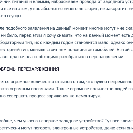
очник питания и клеммы, набрасываем провода от зарядного уст
 и все на этом, у вас абсолютно ничего не сгорит, не закоротит,
ько глупцы.
ле подобного заявления на данный момент многие могут мне сказа
 ни было, перед этим я хочу сказать, что на данный момент есть
бюраторный тип, их с каждым годом становится мало, однако он
екторный тип, меньше стоит чем половина автомобилей. В этой 
ако, для начала необходимо разобраться в перенапряжении.
ОБЛЕМЫ ПЕРЕЗАРЯЖЕННИЯ
ется огромное количество отзывов о том, что нужно непременно 
вато огромным поломками. Также огромное количество людей гов
но совершать процесс заряжения не демонтируя.
ообще, чем ужасно неверное зарядное устройство? Тут все элем
ретически могут погореть электронные устройства, даже если он