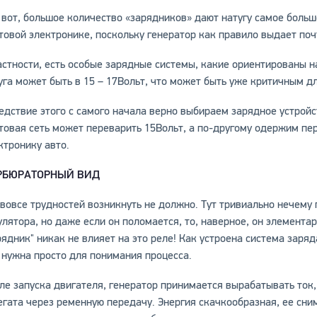
 вот, большое количество «зарядников» дают натугу самое больш
товой электронике, поскольку генератор как правило выдает по
астности, есть особые зарядные системы, какие ориентированы 
уга может быть в 15 – 17Вольт, что может быть уже критичным д
едствие этого с самого начала верно выбираем зарядное устройс
товая сеть может переварить 15Вольт, а по-другому одержим пе
ктронику авто.
РБЮРАТОРНЫЙ ВИД
 вовсе трудностей возникнуть не должно. Тут тривиально нечему г
улятора, но даже если он поломается, то, наверное, он элемента
рядник" никак не влияет на это реле! Как устроена система заря
 нужна просто для понимания процесса.
ле запуска двигателя, генератор принимается вырабатывать ток,
егата через ременную передачу. Энергия скачкообразная, ее сни