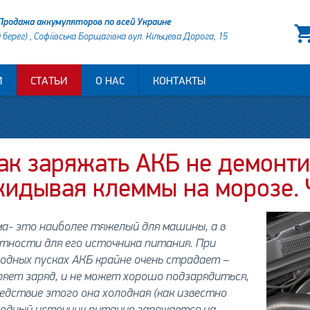
Продажа аккумуляторов по всей Украине
й берег) , Софіївська Борщагівка вул. Кільцева Дорога, 15
И
СТАТЬИ
О НАС
КОНТАКТЫ
ак заряжать АКБ не демонтир
кидывая клеммы на морозе. 
а- это наиболее тяжелый для машины, а в
тности для его источника питания. При
одных пусках АКБ крайне очень страдает –
яет заряд, и не может хорошо подзарядиться,
едствие этого она холодная (как известно
лодный источник питания заряжается на