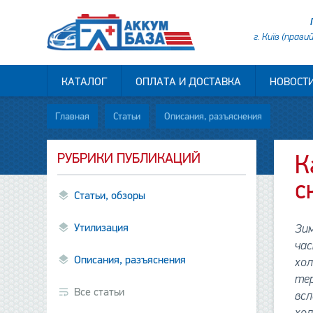
г. Київ (прави
КАТАЛОГ
ОПЛАТА И ДОСТАВКА
НОВОСТ
Главная
Статьи
Описания, разъяснения
РУБРИКИ ПУБЛИКАЦИЙ
К
с
Статьи, обзоры
Утилизация
Зим
час
Описания, разъяснения
хол
тер
Все статьи
всл
хо