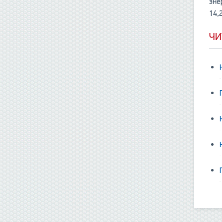
эне
14,
ЧИ