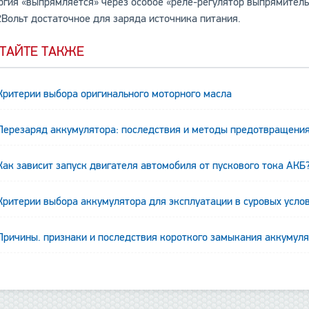
ргия «выпрямляется» через особое «реле-регулятор выпрямитель».
2Вольт достаточное для заряда источника питания.
ТАЙТЕ ТАКЖЕ
Критерии выбора оригинального моторного масла
Перезаряд аккумулятора: последствия и методы предотвращени
Как зависит запуск двигателя автомобиля от пускового тока АКБ
Критерии выбора аккумулятора для эксплуатации в суровых усло
Причины. признаки и последствия короткого замыкания аккумул