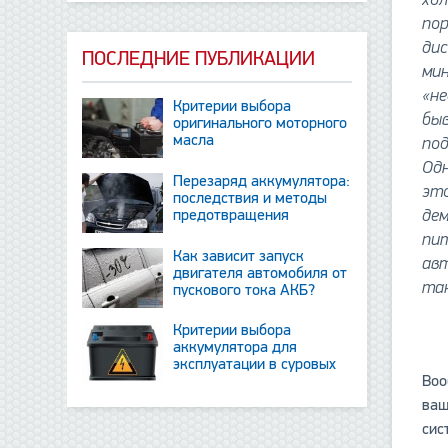
пор
дис
ПОСЛЕДНИЕ ПУБЛИКАЦИИ
мин
«не
Критерии выбора
бы
оригинального моторного
масла
по
Одн
Перезаряд аккумулятора:
это
последствия и методы
предотвращения
де
пит
Как зависит запуск
авт
двигателя автомобиля от
та
пускового тока АКБ?
Критерии выбора
аккумулятора для
эксплуатации в суровых
Воо
условиях
ваш
сис