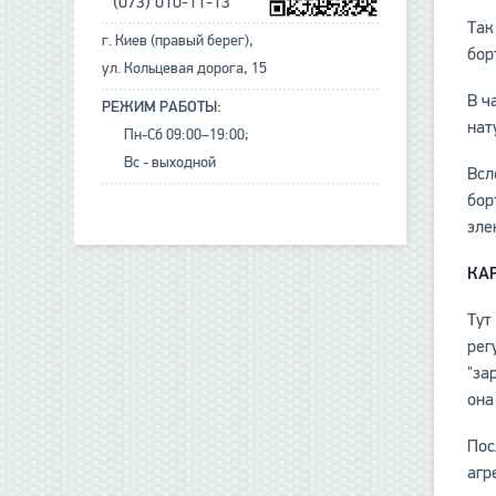
(073) 010-11-13
Так
г. Киев (правый берег),
бор
ул. Кольцевая дорога, 15
В ч
РЕЖИМ РАБОТЫ:
нат
Пн-Сб 09:00–19:00;
Вс - выходной
Всл
бор
эле
КА
Тут
рег
"за
она
Пос
агр