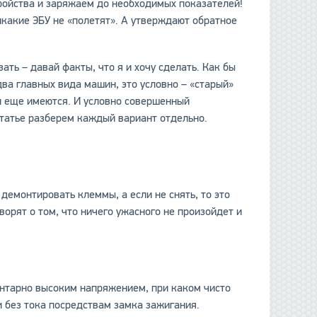
ройства и заряжаем до необходимых показателей!
 никакие ЭБУ не «полетят». А утверждают обратное
данные отсутствуют
ть – давай факты, что я и хочу сделать. Как бы
 два главных вида машин, это условно – «старый»
и еще имеются. И условно совершенный
статье разберем каждый вариант отдельно.
демонтировать клеммы, а если не снять, то это
орят о том, что ничего ужасного не произойдет и
ентарно высоким напряжением, при каком чисто
и без тока посредствам замка зажигания.