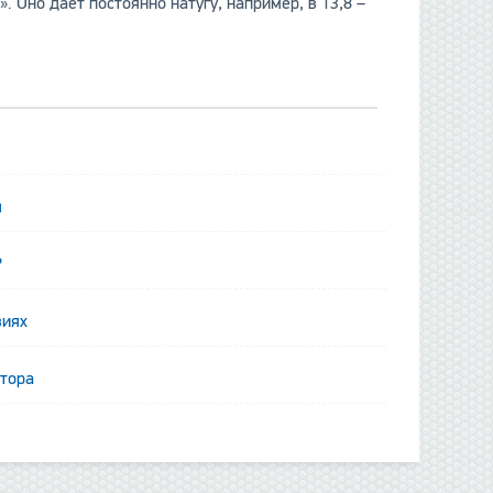
 Оно дает постоянно натугу, например, в 13,8 –
я
?
виях
ятора