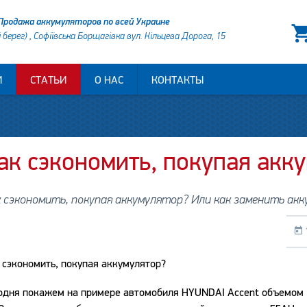
Продажа аккумуляторов по всей Украине
й берег) , Софіївська Борщагівка вул. Кільцева Дорога, 15
И
СТАТЬИ
О НАС
КОНТАКТЫ
ак сэкономить, покупая акк
 сэкономить, покупая аккумулятор? Или как заменить акк
 сэкономить, покупая аккумулятор?
одня покажем на примере автомобиля HYUNDAI Accent объемом 1.