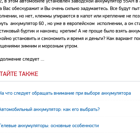
2, в этом автомобиле установлен заводской аккумулятор 55АН в 
а Вас обескуражит и Вы очень сильно задумаетесь. Все будут пыт
олнении, но нет, клеммы упираются в капот или крепление не по
нуть аккумулятор 60 , но уже в европейском исполнении, а он ст
стиковый буртик и наконец крепим! А не проще было взять акку
койно установить и сэкономить и время и деньги? Как вариант по
щениями зимним и морозным утром.
должение следует ...
ТАЙТЕ ТАКЖЕ
На что следует обращать внимание при выборе аккумулятора
Автомобильный аккумулятор: как его выбрать?
Гелевые аккумуляторы: основные особенности