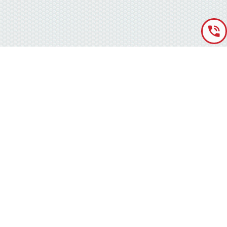
«Аккумуляторная База» © 2012 – 2022
г. Киев
(правый берег) ,
ул. Кольцевая дорога, 15