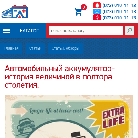
(073) 010-11-13
0
(073) 010-11-13
(073) 010-11-13
КАТАЛОГ
ОПЛАТА И
Главная
Статьи
Статьи, обзоры
ДОСТАВКА
Автомобильный аккумулятор-
история величиной в полтора
НОВОСТИ
столетия.
СТАТЬИ
О НАС
КОНТАКТЫ