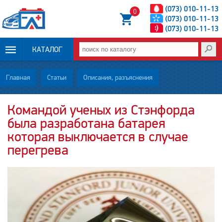
(073) 010-11-13
0
(073) 010-11-13
(073) 010-11-13
КАТАЛОГ
ОПЛАТА И
Главная
Статьи
Описания, разъяснения
ДОСТАВКА
Командой ученых из Стэнфорда
была разработана батарея
НОВОСТИ
которая выключается в случае
СТАТЬИ
перегрева
О НАС
КОНТАКТЫ