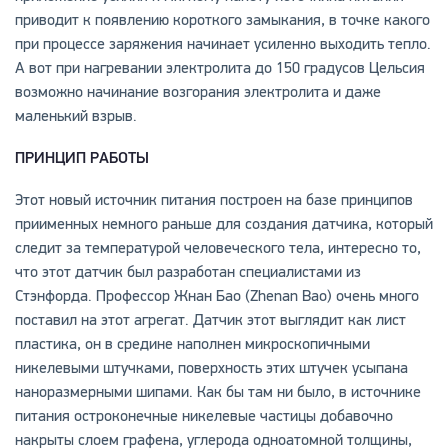
приводит к появлению короткого замыкания, в точке какого
при процессе заряжения начинает усиленно выходить тепло.
А вот при нагревании электролита до 150 градусов Цельсия
возможно начинание возгорания электролита и даже
маленький взрыв.
ПРИНЦИП РАБОТЫ
Этот новый источник питания построен на базе принципов
приименных немного раньше для создания датчика, который
следит за температурой человеческого тела, интересно то,
что этот датчик был разработан специалистами из
Стэнфорда. Профессор Жнан Бао (Zhenan Bao) очень много
поставил на этот агрегат. Датчик этот выглядит как лист
пластика, он в средине наполнен микроскопичными
никелевыми штучками, поверхность этих штучек усыпана
наноразмерными шипами. Как бы там ни было, в источнике
питания остроконечные никелевые частицы добавочно
накрыты слоем графена, углерода одноатомной толщины,