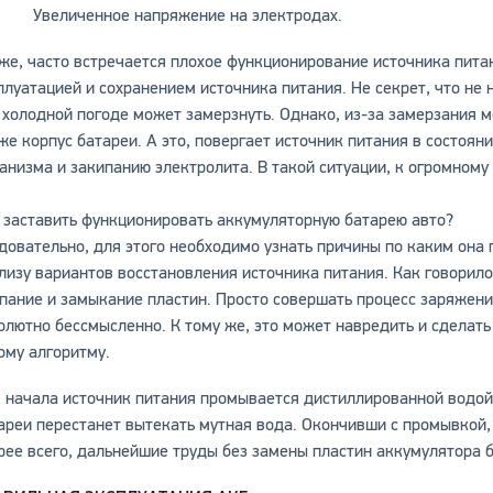
Увеличенное напряжение на электродах.
же, часто встречается плохое функционирование источника пита
плуатацией и сохранением источника питания. Не секрет, что не
 холодной погоде может замерзнуть. Однако, из-за замерзания 
же корпус батареи. А это, повергает источник питания в состоя
анизма и закипанию электролита. В такой ситуации, к огромному
 заставить функционировать аккумуляторную батарею авто?
довательно, для этого необходимо узнать причины по каким она 
лизу вариантов восстановления источника питания. Как говорил
пание и замыкание пластин. Просто совершать процесс заряжени
олютно бессмысленно. К тому же, это может навредить и сделать
ому алгоритму.
 начала источник питания промывается дистиллированной водой.
ареи перестанет вытекать мутная вода. Окончивши с промывкой, 
рее всего, дальнейшие труды без замены пластин аккумулятора б