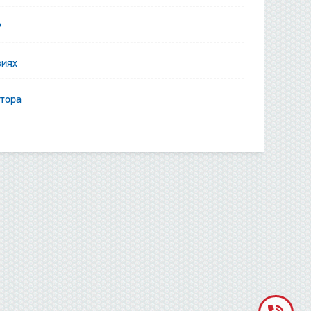
?
виях
ятора