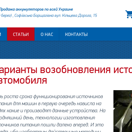
Продажа аккумуляторов по всей Украине
й берег) , Софіївська Борщагівка вул. Кільцева Дорога, 15
И
СТАТЬИ
О НАС
КОНТАКТЫ
арианты возобновления ист
втомобиля
ь роста срока функционирования источников
ания для машин в первую очередь нависла на
ях какие и производят данные устройства. На
одняшний день, технологии изготовления
очников питания пошли далеко вперед. И это
авда, ибо изобретены действенные методики