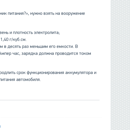
чник питания?», нужно взять на вооружение
вень и плотность электролита;
,40 г/куб.см.
 в десять раз меньшим его емкости. В
 Ампер час, зарядка должна проводится током
продлить срок функционирования аккумулятора и
 питания автомобиля.
я