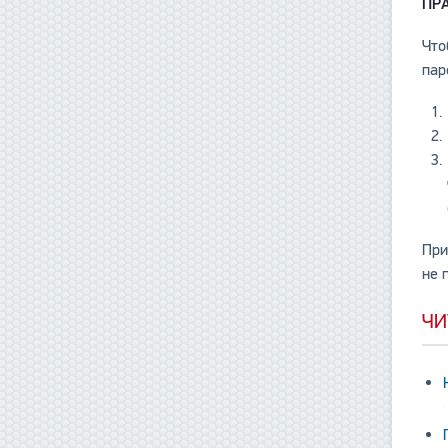
ПР
Что
пар
При
не 
ЧИ