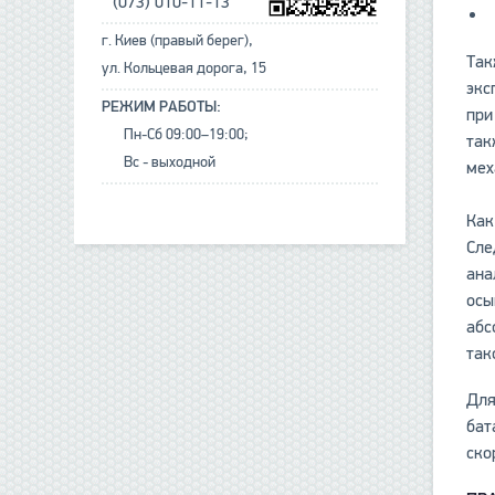
(073) 010-11-13
г. Киев (правый берег),
Так
ул. Кольцевая дорога, 15
экс
РЕЖИМ РАБОТЫ:
при
Пн-Сб 09:00–19:00;
так
Вс - выходной
мех
Как
Сле
ана
осы
абс
так
Для
бат
ско