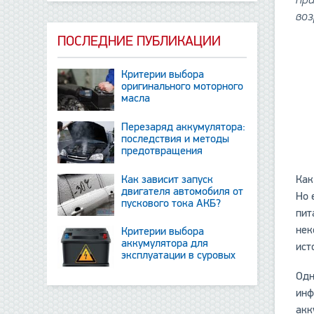
воз
ПОСЛЕДНИЕ ПУБЛИКАЦИИ
Критерии выбора
оригинального моторного
масла
Перезаряд аккумулятора:
последствия и методы
предотвращения
Как зависит запуск
Как
двигателя автомобиля от
Но 
пускового тока АКБ?
пит
нек
Критерии выбора
аккумулятора для
ист
эксплуатации в суровых
условиях
Одн
инф
акк