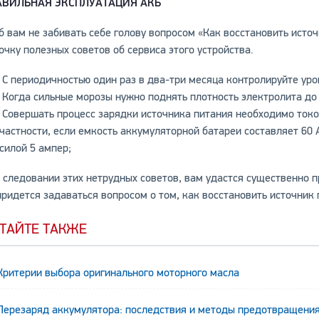
АВИЛЬНАЯ ЭКСПЛУАТАЦИЯ АКБ
б вам не забивать себе голову вопросом «Как восстановить исто
очку полезных советов об сервиса этого устройства.
С периодичностью один раз в два-три месяца контролируйте уро
Когда сильные морозы нужно поднять плотность электролита до 1
Совершать процесс зарядки источника питания необходимо током
частности, если емкость аккумуляторной батареи составляет 60
силой 5 ампер;
 следовании этих нетрудных советов, вам удастся существенно 
придется задаваться вопросом о том, как восстановить источник
ТАЙТЕ ТАКЖЕ
Критерии выбора оригинального моторного масла
Перезаряд аккумулятора: последствия и методы предотвращени