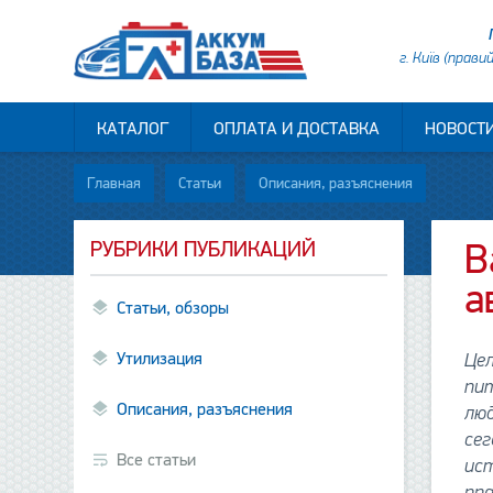
г. Київ (прави
КАТАЛОГ
ОПЛАТА И ДОСТАВКА
НОВОСТ
Главная
Статьи
Описания, разъяснения
РУБРИКИ ПУБЛИКАЦИЙ
В
а
Статьи, обзоры
Утилизация
Цел
пит
Описания, разъяснения
люд
сег
Все статьи
ист
пр