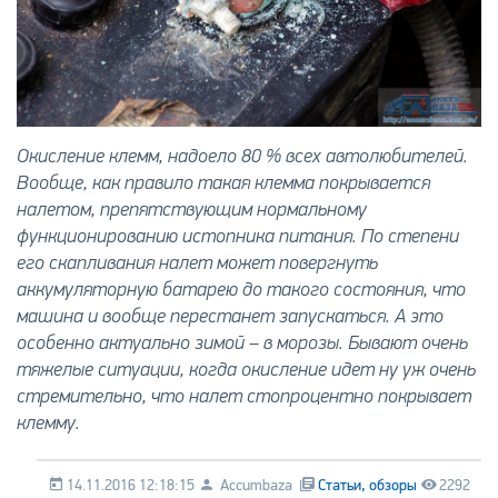
Окисление клемм, надоело 80 % всех автолюбителей.
Вообще, как правило такая клемма покрывается
налетом, препятствующим нормальному
функционированию истопника питания. По степени
его скапливания налет может повергнуть
аккумуляторную батарею до такого состояния, что
машина и вообще перестанет запускаться. А это
особенно актуально зимой – в морозы. Бывают очень
тяжелые ситуации, когда окисление идет ну уж очень
стремительно, что налет стопроцентно покрывает
клемму.
14.11.2016 12:18:15
Accumbaza
Статьи, обзоры
2292