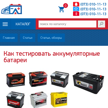
(073) 010-11-13
0
(073) 010-11-13
(073) 010-11-13
КАТАЛОГ
ОПЛАТА И
Главная
Статьи
Статьи, обзоры
ДОСТАВКА
Как тестировать аккумуляторные
батареи
НОВОСТИ
СТАТЬИ
О НАС
КОНТАКТЫ