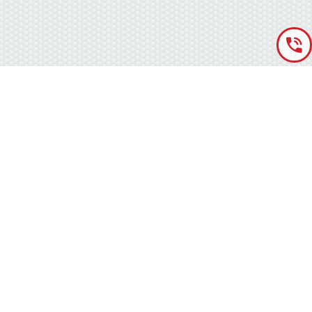
«Аккумуляторная База» © 2012 – 2022
г. Киев
(правый берег) ,
ул. Кольцевая дорога, 15