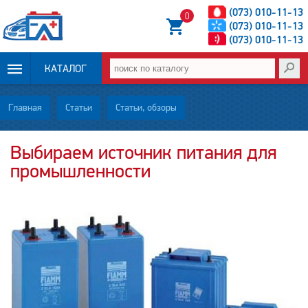
(073) 010-11-13
0
(073) 010-11-13
(073) 010-11-13
КАТАЛОГ
ОПЛАТА И
Главная
Статьи
Статьи, обзоры
ДОСТАВКА
Выбираем источник питания для
промышленности
НОВОСТИ
СТАТЬИ
О НАС
КОНТАКТЫ