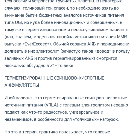
технологии и устройства трубчатых пластин. В некоторых
случаях, толчковый ток опасен, то необходимо взять во
внимание бытие бюджетных аналогов источников питания
типа OGI, но куда более инновационных и совершенных, к
тому же в герметизированном и необслуживаемом варианте
(как, скажем, модельная линейка источников питания MMR
выпуска «EverExceed»). Обычай сервиса АКБ и периодически
доливать в них электролит (зачастую таков «довод» в пользу
заливных АКБ и против герметизированных) смотрится
несколько абсурдно в 21- то веке.
ГЕРМЕТИЗИРОВАННЫЕ СВИНЦОВО-КИСЛОТНЫЕ
АККУМУЛЯТОРЫ
Иной вариант- это герметизированные свинцово-кислотные
источники питания (VRLA) с гелевым электролитом нередко
подают как что-то редкостное, универсальное и
незаменимое, в особенности для «толчковых» нагрузок.
Но это в теории, практика показывает, что гелевые