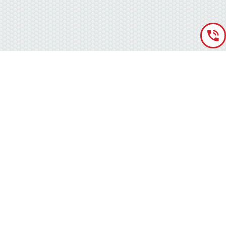
«Аккумуляторная База» © 2012 – 2022
г. Киев
(правый берег) ,
ул. Кольцевая дорога, 15