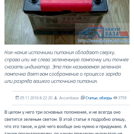
Кое-какие источники питания обладают сверху,
справа или же слева зелененькую лампочку или точнее
сказать индикатор. Эта так называемая зеленная
лампочка дает вам соображение о процессе заряда
или разряда вашего источника питания.
05.11.2016 8:22:20
Accumbaza
Статьи, обзоры
3759
В целом у него три основных положения, и не всегда оно
светится зеленым светом. В этой статье я подробно опишу,
что это такое, и для чего вообще оно нужно и придумано. А
также проанализируем, по каким причинам индикатор не