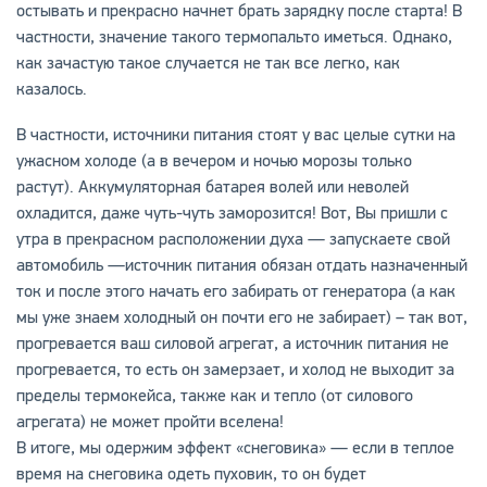
остывать и прекрасно начнет брать зарядку после старта! В
частности, значение такого термопальто иметься. Однако,
как зачастую такое случается не так все легко, как
казалось.
В частности, источники питания стоят у вас целые сутки на
ужасном холоде (а в вечером и ночью морозы только
растут). Аккумуляторная батарея волей или неволей
охладится, даже чуть-чуть заморозится! Вот, Вы пришли с
утра в прекрасном расположении духа — запускаете свой
автомобиль —источник питания обязан отдать назначенный
ток и после этого начать его забирать от генератора (а как
мы уже знаем холодный он почти его не забирает) – так вот,
прогревается ваш силовой агрегат, а источник питания не
прогревается, то есть он замерзает, и холод не выходит за
пределы термокейса, также как и тепло (от силового
агрегата) не может пройти вселена!
В итоге, мы одержим эффект «снеговика» — если в теплое
время на снеговика одеть пуховик, то он будет