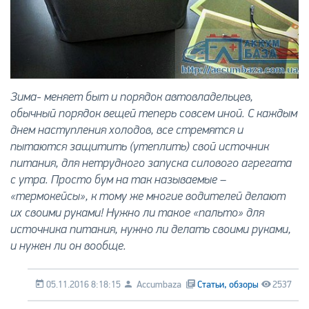
Зима- меняет быт и порядок автовладельцев,
обычный порядок вещей теперь совсем иной. С каждым
днем наступления холодов, все стремятся и
пытаются защитить (утеплить) свой источник
питания, для нетрудного запуска силового агрегата
с утра. Просто бум на так называемые –
«термокейсы», к тому же многие водителей делают
их своими руками! Нужно ли такое «пальто» для
источника питания, нужно ли делать своими руками,
и нужен ли он вообще.
05.11.2016 8:18:15
Accumbaza
Статьи, обзоры
2537