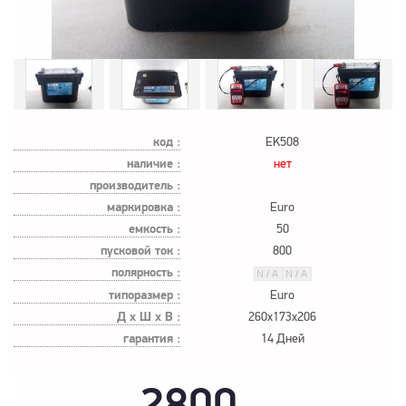
код :
EK508
наличие :
нет
производитель :
маркировка :
Euro
емкость :
50
пусковой ток :
800
полярность :
типоразмер :
Euro
Д х Ш х В :
260x173x206
гарантия :
14 Дней
2800