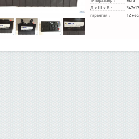
типоразмер :
Euro
Д х Ш х В :
347x1
гарантия :
12 мес