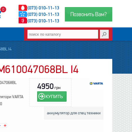
(073) 010-11-13
0
Позвонить Вам?
(073) 010-11-13
(073) 010-11-13
8BL I4
M610047068BL I4
047068BL
4950
грн
КУПИТЬ
лятори VARTA
0
аккумулятор для спец техники