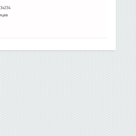
73x234
яцев