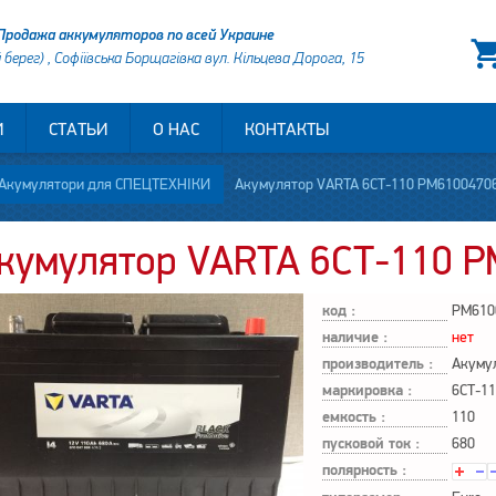
Продажа аккумуляторов по всей Украине
й берег) , Софіївська Борщагівка вул. Кільцева Дорога, 15
И
СТАТЬИ
О НАС
КОНТАКТЫ
Акумулятори для СПЕЦТЕХНІКИ
Акумулятор VARTA 6СТ-110 PM61004706
кумулятор VARTA 6СТ-110 P
код :
PM610
наличие :
нет
производитель :
Акуму
маркировка :
6СТ-11
емкость :
110
пусковой ток :
680
полярность :