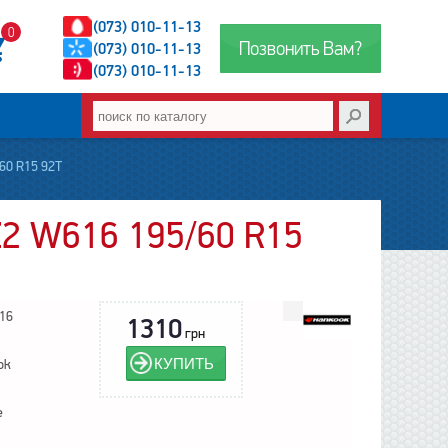
(073) 010-11-13
0
Позвонить Вам?
(073) 010-11-13
(073) 010-11-13
60 R15 92T
Z2 W616 195/60 R15
16
1310
грн
КУПИТЬ
ok
е