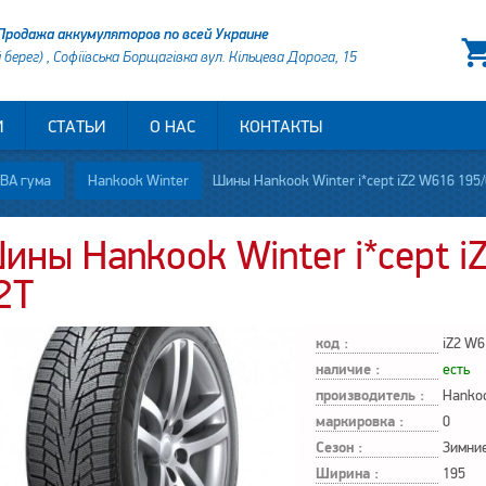
Продажа аккумуляторов по всей Украине
й берег) , Софіївська Борщагівка вул. Кільцева Дорога, 15
И
СТАТЬИ
О НАС
КОНТАКТЫ
ВА гума
Hankook Winter
Шины Hankook Winter i*cept iZ2 W616 195/
ины Hankook Winter i*cept i
2T
код :
iZ2 W6
наличие :
есть
производитель :
Hanko
маркировка :
0
Сезон :
Зимни
Ширина :
195