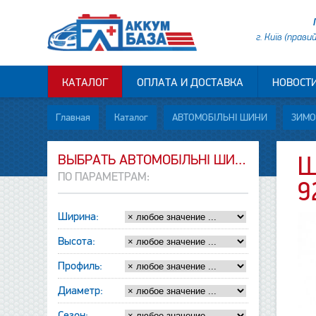
г. Київ (прави
КАТАЛОГ
ОПЛАТА И ДОСТАВКА
НОВОСТ
Главная
Каталог
АВТОМОБІЛЬНІ ШИНИ
ЗИМО
ВЫБРАТЬ АВТОМОБІЛЬНІ ШИНИ
Ш
ПО ПАРАМЕТРАМ:
9
Ширина:
Высота:
Профиль:
Диаметр:
Сезон: