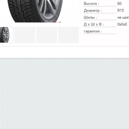
Высота :
60
Диаметр :
R15
Шипы :
не ши
Д х Ш х В :
0x0x0
гарантия :