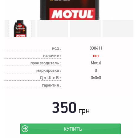
код :
838411
наличие :
нет
производитель :
Motul
маркировка :
0
Д х Ш х В :
0x0x0
гарантия :
350
грн
КУПИТЬ