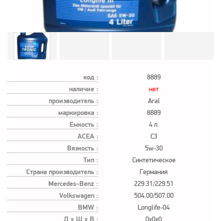
код :
8889
наличие :
нет
производитель :
Aral
маркировка :
8889
Емкость :
4 л.
ACEA :
C3
Вязкость :
5w-30
Тип :
Синтетическое
Страна производитель :
Германия
Mercedes-Benz :
229.31/229.51
Volkswagen :
504.00/507.00
BMW :
Longlife-04
Д х Ш х В :
0x0x0