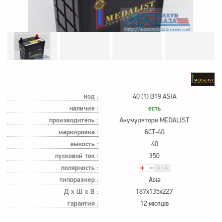
код :
40 (1) B19 ASIA
наличие :
есть
производитель :
Акумулятори MEDALIST
маркировка :
6СТ-40
емкость :
40
пусковой ток :
350
полярность :
типоразмер :
Asia
Д х Ш х В :
187x135x227
гарантия :
12 місяців