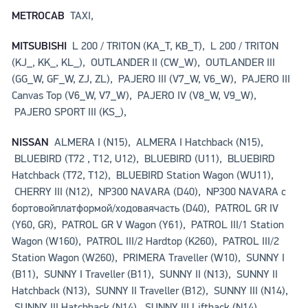
METROCAB
TAXI,
MITSUBISHI
L 200 / TRITON (KA_T, KB_T), L 200 / TRITON
(KJ_, KK_, KL_), OUTLANDER II (CW_W), OUTLANDER III
(GG_W, GF_W, ZJ, ZL), PAJERO III (V7_W, V6_W), PAJERO III
Canvas Top (V6_W, V7_W), PAJERO IV (V8_W, V9_W),
PAJERO SPORT III (KS_),
NISSAN
ALMERA I (N15), ALMERA I Hatchback (N15),
BLUEBIRD (T72 , T12, U12), BLUEBIRD (U11), BLUEBIRD
Hatchback (T72, T12), BLUEBIRD Station Wagon (WU11),
CHERRY III (N12), NP300 NAVARA (D40), NP300 NAVARA c
бортовойплатформой/ходоваячасть (D40), PATROL GR IV
(Y60, GR), PATROL GR V Wagon (Y61), PATROL III/1 Station
Wagon (W160), PATROL III/2 Hardtop (K260), PATROL III/2
Station Wagon (W260), PRIMERA Traveller (W10), SUNNY I
(B11), SUNNY I Traveller (B11), SUNNY II (N13), SUNNY II
Hatchback (N13), SUNNY II Traveller (B12), SUNNY III (N14),
SUNNY III Hatchback (N14), SUNNY III Liftback (N14),