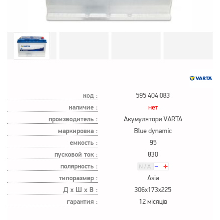
код :
595 404 083
наличие :
нет
производитель :
Акумулятори VARTA
маркировка :
Blue dynamic
емкость :
95
пусковой ток :
830
полярность :
типоразмер :
Asia
Д х Ш х В :
306x173x225
гарантия :
12 місяців