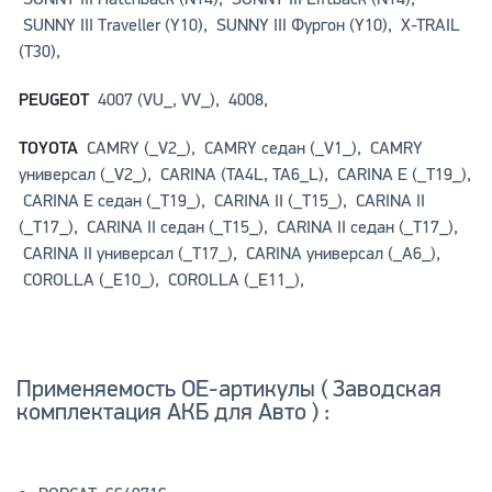
SUNNY III Traveller (Y10), SUNNY III Фургон (Y10), X-TRAIL
(T30),
PEUGEOT
4007 (VU_, VV_), 4008,
TOYOTA
CAMRY (_V2_), CAMRY седан (_V1_), CAMRY
универсал (_V2_), CARINA (TA4L, TA6_L), CARINA E (_T19_),
CARINA E седан (_T19_), CARINA II (_T15_), CARINA II
(_T17_), CARINA II седан (_T15_), CARINA II седан (_T17_),
CARINA II универсал (_T17_), CARINA универсал (_A6_),
COROLLA (_E10_), COROLLA (_E11_),
Применяемость OE-артикулы ( Заводская
комплектация АКБ для Авто ) :