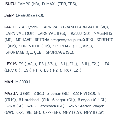
ISUZU
CAMPO (KB), D-MAX I (TFR, TFS),
JEEP
CHEROKEE (XJ),
KIA
BESTA Фургон, CARNIVAL / GRAND CARNIVAL III (VQ),
CARNIVAL I (UP), CARNIVAL II (GQ), K2500 (SD), MAGENTIS
(MG), MOHAVE, RETONA вездеходзакрытый (FK), SORENTO
II (XM), SORENTO III (UM), SPORTAGE (JE_, KM_),
SPORTAGE (QL, QLE), SPORTAGE (SL),
LEXUS
ES (_V4_), ES (_V6_), IS I (_E1_), IS II (_E2_), LFA
(LFA10_), LS (_F1_), LS (_F2_), RX (_L2_),
MAN
M 2000 L,
MAZDA
3 (BK), 3 (BL), 3 седан (BL), 323 F VI (BJ), 5
(CR19), 6 Hatchback (GH), 6 седан (GH), 6 седан (GJ, GL),
626 V (GF), 626 V Hatchback (GF), 626 V Station Wagon
(GW), CX-5 (KE, GH), CX-7 (ER), MPV I (LV), MPV II (LW),