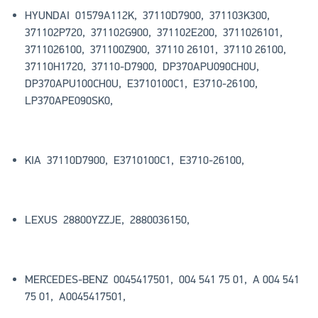
HYUNDAI 01579A112K, 37110D7900, 371103K300,
371102P720, 371102G900, 371102E200, 3711026101,
3711026100, 371100Z900, 37110 26101, 37110 26100,
37110H1720, 37110-D7900, DP370APU090CH0U,
DP370APU100CH0U, E3710100C1, E3710-26100,
LP370APE090SK0,
KIA 37110D7900, E3710100C1, E3710-26100,
LEXUS 28800YZZJE, 2880036150,
MERCEDES-BENZ 0045417501, 004 541 75 01, A 004 541
75 01, A0045417501,