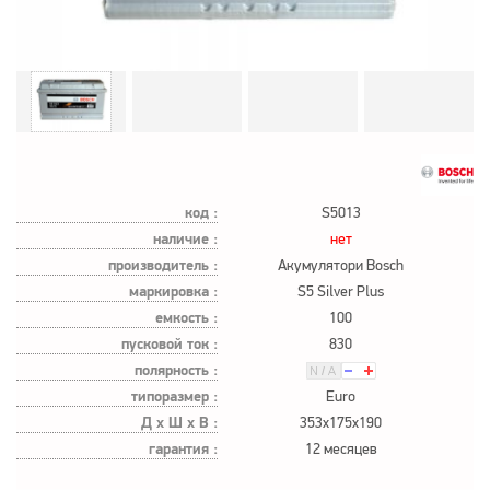
код :
S5013
наличие :
нет
производитель :
Акумулятори Bosch
маркировка :
S5 Silver Plus
емкость :
100
пусковой ток :
830
полярность :
типоразмер :
Euro
Д х Ш х В :
353x175x190
гарантия :
12 месяцев