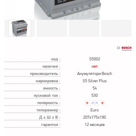
код :
S5002
наличие :
нет
производитель :
Акумулятори Bosch
маркировка :
S5 Silver Plus
емкость :
54
пусковой ток :
530
полярность :
типоразмер :
Euro
Д х Ш х В :
207x175x190
гарантия :
12 месяцев