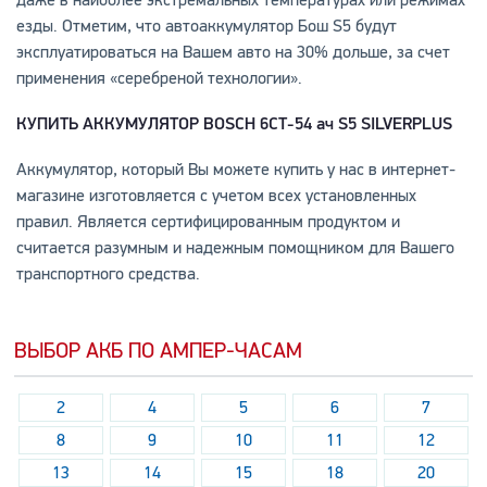
даже в наиболее экстремальных температурах или режимах
езды. Отметим, что автоаккумулятор Бош S5 будут
эксплуатироваться на Вашем авто на 30% дольше, за счет
применения «серебреной технологии».
КУПИТЬ АККУМУЛЯТОР
BOSCH 6СТ-54 ач
S5
SILVER
PLUS
Аккумулятор, который Вы можете купить у нас в интернет-
магазине изготовляется с учетом всех установленных
правил. Является сертифицированным продуктом и
считается разумным и надежным помощником для Вашего
транспортного средства.
ВЫБОР АКБ ПО АМПЕР-ЧАСАМ
2
4
5
6
7
8
9
10
11
12
13
14
15
18
20