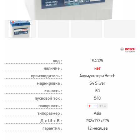
код :
S4025
наличие :
нет
производитель :
Акумулятори Bosch
маркировка :
S4 Silver
емкость :
60
пусковой ток :
540
полярность :
типоразмер :
Asia
Д х Ш х В :
232x173x225
гарантия :
12 месяцев