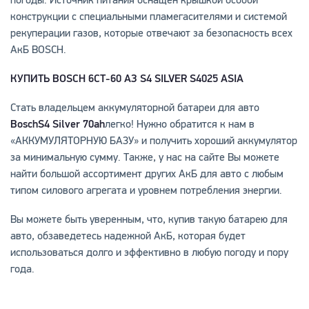
погоды. Источник питания оснащен крышкой особой
конструкции с специальными пламегасителями и системой
рекуперации газов, которые отвечают за безопасность всех
АкБ BOSCH.
КУПИТЬ
BOSCH 6СТ
-60 АЗ
S4 SILVER S4025 ASIA
Стать владельцем аккумуляторной батареи для авто
Bosch
S4
Silver 70
ah
легко! Нужно обратится к нам в
«АККУМУЛЯТОРНУЮ БАЗУ» и получить хороший аккумулятор
за минимальную сумму. Также, у нас на сайте Вы можете
найти большой ассортимент других АкБ для авто с любым
типом силового агрегата и уровнем потребления энергии.
Вы можете быть уверенным, что, купив такую батарею для
авто, обзаведетесь надежной АкБ, которая будет
использоваться долго и эффективно в любую погоду и пору
года.