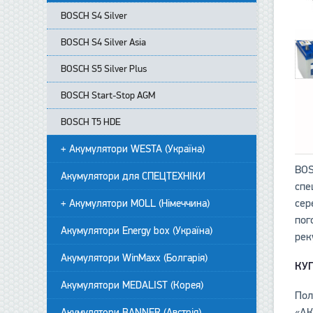
BOSCH S4 Silver
BOSCH S4 Silver Asia
BOSCH S5 Silver Plus
BOSCH Start-Stop AGM
BOSCH T5 HDE
+ Акумулятори WESTA (Україна)
BOS
Акумулятори для СПЕЦТЕХНІКИ
спе
сер
+ Акумулятори MOLL (Німеччина)
пог
Акумулятори Energy box (Україна)
рек
Акумулятори WinMaxx (Болгарія)
КУ
Акумулятори MEDALIST (Корея)
Пол
«АК
Акумулятори BANNER (Австрія)