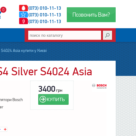
(073) 010-11-13
0
Позвонить Вам?
(073) 010-11-13
(073) 010-11-13
S4024 Asia купити у Києві
4 Silver S4024 Asia
3400
грн
КУПИТЬ
лятори Bosch
er