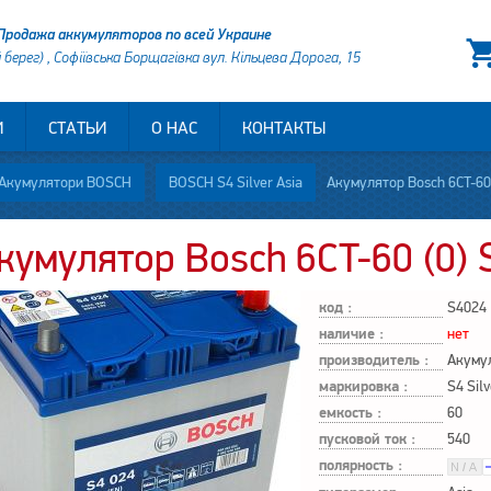
Продажа аккумуляторов по всей Украине
й берег) , Софіївська Борщагівка вул. Кільцева Дорога, 15
И
СТАТЬИ
О НАС
КОНТАКТЫ
Акумулятори BOSCH
BOSCH S4 Silver Asia
Акумулятор Bosch 6CT-60 
кумулятор Bosch 6CT-60 (0) S
код :
S4024
наличие :
нет
производитель :
Акуму
маркировка :
S4 Silv
емкость :
60
пусковой ток :
540
полярность :