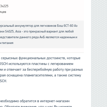
73x225
яцев
рсальный аккумулятор для легковиков Бош 6СТ-60 Аз
овки S4025, Asia - это прекрасный вариант для любой
редставители данного ряда АкБ являются надежным и
м питания
 серьезных функциональных достоинств, которые
OSCH используются пластины с легированием
и и отвечает за бесперебойную работу при разных
орая оснащена пламегасителями, а также систему
OSCH.
 необходимо обратится в интернет-магазин
. Обратите внимание, что у нас Вы можете