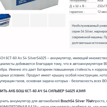
типоразмер :
Asia
Д х Ш х В :
232x1
гарантия :
12 мес
Необслуживаемый униве
серии S4 Silver, маркир
современной машины. П
долговечным источнико
CH 6СТ-60 Аз S4 SilverS4025 – аккумулятор, имеющий множество
циалисты добиваются благодаря тому, что в автоаккумуляторе B
ебра. Именно это дает батареям повышенную стойкость к коррози
одных условиях. Продукт имеет крышку особой конструкции, кот
уперации газов, основная задача которых - безопасность всех B
ПИТЬ АКБ БОШ 6СТ-60 АЧ
S4 СИЛЬВЕР
S4025
AЗИЯ
учить аккумулятор для автомобилей
Bosch
S4
Silver 70
ah
просто,
КУМУЛЯТОРНАЯ БАЗА», наши специалисты подберут то, что нужно