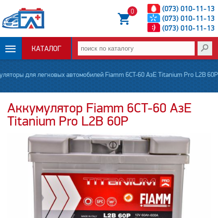
(073) 010-11-13
0
(073) 010-11-13
(073) 010-11-13
КАТАЛОГ
ОПЛАТА И
уляторы для легковых автомобилей Fiamm 6CT-60 АзЕ Titanium Pro L2B 60P
ДОСТАВКА
Аккумулятор Fiamm 6CT-60 АзЕ
Titanium Pro L2B 60P
НОВОСТИ
СТАТЬИ
О НАС
КОНТАКТЫ