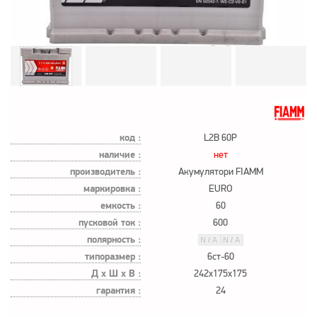
код :
L2B 60P
наличие :
нет
производитель :
Акумулятори FIAMМ
маркировка :
EURO
емкость :
60
пусковой ток :
600
полярность :
типоразмер :
6ст-60
Д х Ш х В :
242x175x175
гарантия :
24