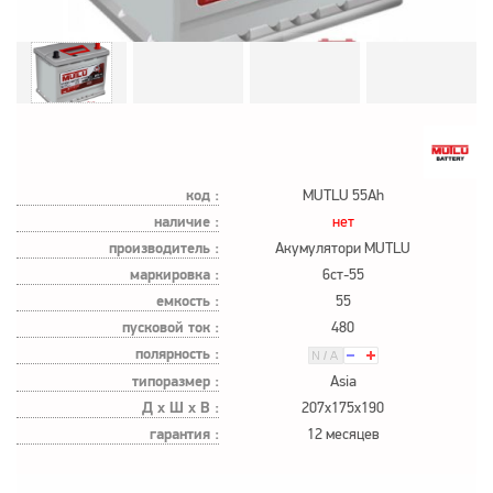
код :
MUTLU 55Ah
наличие :
нет
производитель :
Акумулятори MUTLU
маркировка :
6ст-55
емкость :
55
пусковой ток :
480
полярность :
типоразмер :
Asia
Д х Ш х В :
207x175x190
гарантия :
12 месяцев